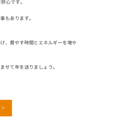
が肝心です。
う事もあります。
かけ、費やす時間とエネルギーを増や
済ませて年を送りましょう。
 ＞